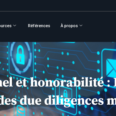
ources
Références
À propos
l et honorabilité : 
 des due diligences