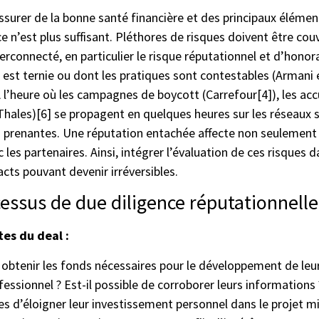
ssurer de la bonne santé financière et des principaux élémen
e n’est plus suffisant. Pléthores de risques doivent être couv
rconnecté, en particulier le risque réputationnel et d’honora
e est ternie ou dont les pratiques sont contestables (Armani 
À l’heure où les campagnes de boycott (Carrefour[4]), les a
 (Thales)[6] se propagent en quelques heures sur les réseaux 
ies prenantes. Une réputation entachée affecte non seulement 
vec les partenaires. Ainsi, intégrer l’évaluation de ces risques
cts pouvant devenir irréversibles.
ssus de due diligence réputationnelle 
tes du deal :
à obtenir les fonds nécessaires pour le développement de leu
ofessionnel ? Est-il possible de corroborer leurs information
es d’éloigner leur investissement personnel dans le projet mi