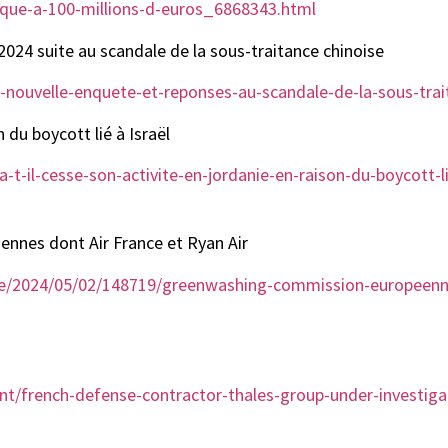
naque-a-100-millions-d-euros_6868343.html
2024 suite au scandale de la sous-traitance chinoise
ani-nouvelle-enquete-et-reponses-au-scandale-de-la-sous-tr
 du boycott lié à Israël
-t-il-cesse-son-activite-en-jordanie-en-raison-du-boycott-li
nnes dont Air France et Ryan Air
icle/2024/05/02/148719/greenwashing-commission-europeen
french-defense-contractor-thales-group-under-investigatio