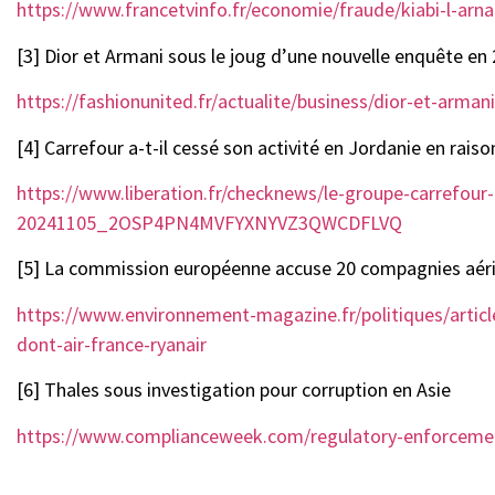
https://www.francetvinfo.fr/economie/fraude/kiabi-l-ar
[3] Dior et Armani sous le joug d’une nouvelle enquête en 
https://fashionunited.fr/actualite/business/dior-et-arm
[4] Carrefour a-t-il cessé son activité en Jordanie en raison
https://www.liberation.fr/checknews/le-groupe-carrefour-a
20241105_2OSP4PN4MVFYXNYVZ3QWCDFLVQ
[5] La commission européenne accuse 20 compagnies aérie
https://www.environnement-magazine.fr/politiques/art
dont-air-france-ryanair
[6] Thales sous investigation pour corruption en Asie
https://www.complianceweek.com/regulatory-enforcement/