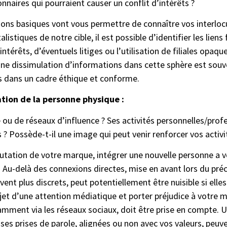
onnaires qui pourraient causer un conflit d’intérêts ?
ions basiques vont vous permettre de connaître vos interloc
listiques de notre cible, il est possible d’identifier les liens
’intérêts, d’éventuels litiges ou l’utilisation de filiales opa
ne dissimulation d’informations dans cette sphère est souven
ts dans un cadre éthique et conforme.
tation de la personne physique :
 ou de réseaux d’influence ? Ses activités personnelles/prof
 ? Possède-t-il une image qui peut venir renforcer vos activit
éputation de votre marque, intégrer une nouvelle personne a
Au-delà des connexions directes, mise en avant lors du précé
uvent plus discrets, peut potentiellement être nuisible si elle
bjet d’une attention médiatique et porter préjudice à votre
tamment via les réseaux sociaux, doit être prise en compte. U
s prises de parole, alignées ou non avec vos valeurs, peuven