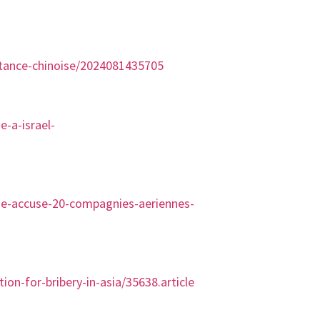
aitance-chinoise/2024081435705
e-a-israel-
ne-accuse-20-compagnies-aeriennes-
n-for-bribery-in-asia/35638.article